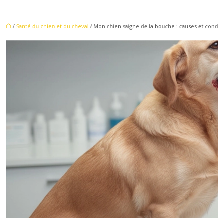
/
Santé du chien et du cheval
/ Mon chien saigne de la bouche : causes et condu