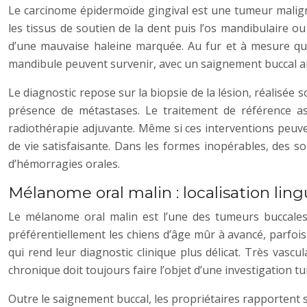
Le carcinome épidermoïde gingival est une tumeur maligne 
les tissus de soutien de la dent puis l’os mandibulaire o
d’une mauvaise haleine marquée. Au fur et à mesure que
mandibule peuvent survenir, avec un saignement buccal a
Le diagnostic repose sur la biopsie de la lésion, réalisée
présence de métastases. Le traitement de référence ass
radiothérapie adjuvante. Même si ces interventions peuv
de vie satisfaisante. Dans les formes inopérables, des so
d’hémorragies orales.
Mélanome oral malin : localisation ling
Le mélanome oral malin est l’une des tumeurs buccales 
préférentiellement les chiens d’âge mûr à avancé, parfoi
qui rend leur diagnostic clinique plus délicat. Très vasc
chronique doit toujours faire l’objet d’une investigation t
Outre le saignement buccal, les propriétaires rapportent s