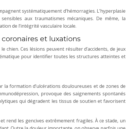
mpagnent systématiquement d’hémorragies. L’hyperplasie
ent sensibles aux traumatismes mécaniques. De même, la
ion de l’intégrité vasculaire locale.
coronaires et luxations
 chien. Ces lésions peuvent résulter d’accidents, de jeux
matique pour identifier toutes les structures atteintes et
ar la formation d’ulcérations douloureuses et de zones de
 d’immunodépression, provoque des saignements spontanés
ytiques qui dégradent les tissus de soutien et favorisent
et rend les gencives extrêmement fragiles. À ce stade, un
ant. Outre la douleur importante, on observe parfois une