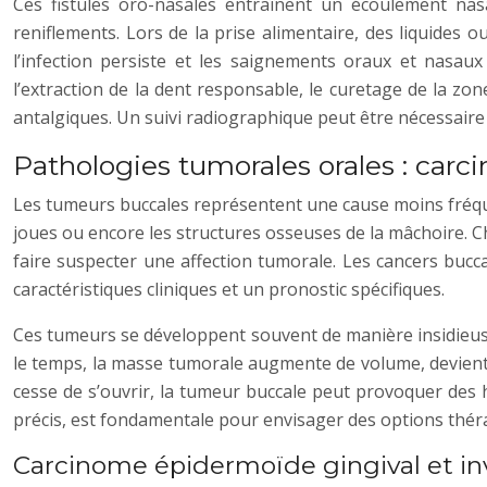
Ces fistules oro-nasales entraînent un écoulement nas
reniflements. Lors de la prise alimentaire, des liquides 
l’infection persiste et les saignements oraux et nasau
l’extraction de la dent responsable, le curetage de la zo
antalgiques. Un suivi radiographique peut être nécessaire p
Pathologies tumorales orales : ca
Les tumeurs buccales représentent une cause moins fréquent
joues ou encore les structures osseuses de la mâchoire. C
faire suspecter une affection tumorale. Les cancers buc
caractéristiques cliniques et un pronostic spécifiques.
Ces tumeurs se développent souvent de manière insidieuse
le temps, la masse tumorale augmente de volume, devient 
cesse de s’ouvrir, la tumeur buccale peut provoquer des
précis, est fondamentale pour envisager des options théra
Carcinome épidermoïde gingival et in