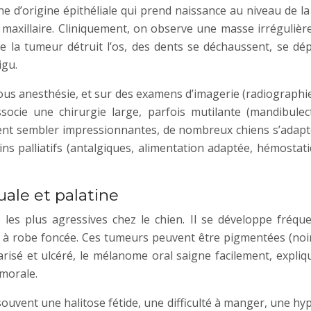
d’origine épithéliale qui prend naissance au niveau de la g
u maxillaire. Cliniquement, on observe une masse irréguliè
 la tumeur détruit l’os, des dents se déchaussent, se dép
igu.
 sous anesthésie, et sur des examens d’imagerie (radiographi
ocie une chirurgie large, parfois mutilante (mandibulecto
ent sembler impressionnantes, de nombreux chiens s’adapte
ins palliatifs (antalgiques, alimentation adaptée, hémostati
uale et palatine
les plus agressives chez le chien. Il se développe fréque
s à robe foncée. Ces tumeurs peuvent être pigmentées (noi
ularisé et ulcéré, le mélanome oral saigne facilement, exp
umorale.
ouvent une halitose fétide, une difficulté à manger, une hy