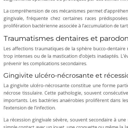
La compréhension de ces mécanismes permet d’appréhend
gingivale, fréquente chez certaines races prédisposée
prolifération bactérienne associée à l’accumulation de tart
Traumatismes dentaires et parodonta
Les affections traumatiques de la sphère bucco-dentaire 
trop intenses ou de la mastication d’objets inadaptés. L’
prévenir les complications secondaires.
Gingivite ulcéro-nécrosante et récessi
La gingivite ulcéro-nécrosante constitue une forme parti
nécrose tissulaire. Cette pathologie, souvent consécut
importants. Les bactéries anaérobies prolifèrent dans le
l’extension de l’infection.
La récession gingivale sévère, souvent secondaire à une 
simple contact avec un jouet, une croquette ou même la 