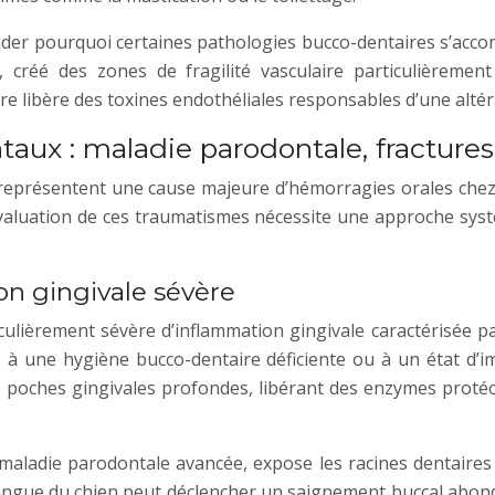
er pourquoi certaines pathologies bucco-dentaires s’acco
s, créé des zones de fragilité vasculaire particulièrem
re libère des toxines endothéliales responsables d’une altérat
ux : maladie parodontale, fractures 
représentent une cause majeure d’hémorragies orales chez le
évaluation de ces traumatismes nécessite une approche systé
on gingivale sévère
culièrement sévère d’inflammation gingivale caractérisée p
ive à une hygiène bucco-dentaire déficiente ou à un état
s poches gingivales profondes, libérant des enzymes protéol
maladie parodontale avancée, expose les racines dentaires 
langue du chien peut déclencher un saignement buccal abond