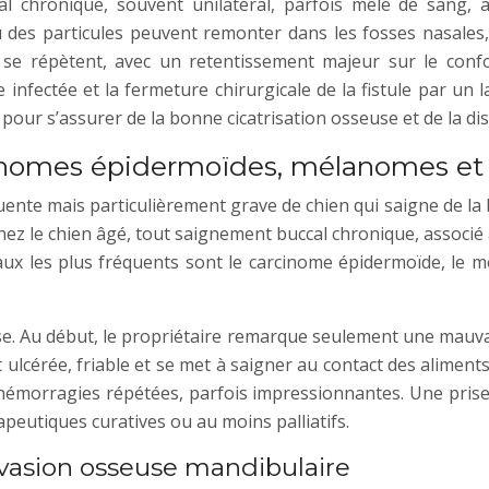
al chronique, souvent unilatéral, parfois mêlé de sang,
ou des particules peuvent remonter dans les fosses nasales
x se répètent, avec un retentissement majeur sur le conf
ne infectée et la fermeture chirurgicale de la fistule par 
our s’assurer de la bonne cicatrisation osseuse et de la dis
rcinomes épidermoïdes, mélanomes et
e mais particulièrement grave de chien qui saigne de la bou
hez le chien âgé, tout saignement buccal chronique, associ
caux les plus fréquents sont le carcinome épidermoïde, le 
. Au début, le propriétaire remarque seulement une mauvai
ulcérée, friable et se met à saigner au contact des alimen
 hémorragies répétées, parfois impressionnantes. Une prise
peutiques curatives ou au moins palliatifs.
vasion osseuse mandibulaire