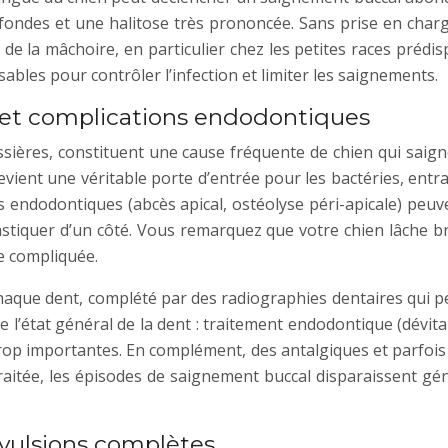
ndes et une halitose très prononcée. Sans prise en charge,
 de la mâchoire, en particulier chez les petites races préd
sables pour contrôler l’infection et limiter les saignements.
e et complications endodontiques
sières, constituent une cause fréquente de chien qui saign
devient une véritable porte d’entrée pour les bactéries, ent
s endodontiques (abcès apical, ostéolyse péri-apicale) peu
mastiquer d’un côté. Vous remarquez que votre chien lâche 
re compliquée.
haque dent, complété par des radiographies dentaires qui per
e l’état général de la dent : traitement endodontique (dévit
trop importantes. En complément, des antalgiques et parfois
 traitée, les épisodes de saignement buccal disparaissent 
avulsions complètes