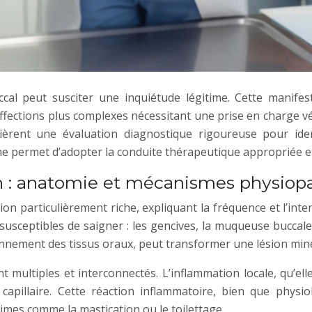
l peut susciter une inquiétude légitime. Cette manifesta
 affections plus complexes nécessitant une prise en charge 
ièrent une évaluation diagnostique rigoureuse pour iden
me permet d’adopter la conduite thérapeutique appropriée e
n : anatomie et mécanismes physiop
on particulièrement riche, expliquant la fréquence et l’inte
sceptibles de saigner : les gencives, la muqueuse buccale, 
onnement des tissus oraux, peut transformer une lésion min
 multiples et interconnectés. L’inflammation locale, qu’ell
apillaire. Cette réaction inflammatoire, bien que physiol
mes comme la mastication ou le toilettage.