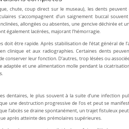
ique, chute, coup direct sur le museau), les dents peuvent
aculaires s’accompagnent d’un saignement buccal souvent 
inées, allongées ou absentes, une gencive déchirée et un 
sont également lacérées, majorant l’hémorragie.
oit être rapide. Après stabilisation de l’état général de l’a
amen clinique et aux radiographies. Certaines dents peuve
 de conserver leur fonction. D’autres, trop lésées ou associ
adaptée et une alimentation molle pendant la cicatrisation 
s.
es dentaires, le plus souvent à la suite d’une infection p
oque une destruction progressive de l’os et peut se manife
 l’abcès se draine spontanément, un trajet fistuleux peut se
ique après atteinte des prémolaires supérieures.