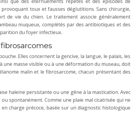
 ainsi que des éternuements répétés et des épisodes de
, provoquant toux et fausses déglutitions. Sans chirurgie,
ort de vie du chien. Le traitement associe généralement
un lambeau muqueux, complétés par des antibiotiques et des
parition du foyer infectieux.
 fibrosarcomes
che. Elles concernent la gencive, la langue, le palais, les
é à une masse visible ou à une déformation du museau, doit
mélanome malin et le fibrosarcome, chacun présentant des
se haleine persistante ou une gêne à la mastication. Avec
ts ou spontanément. Comme une plaie mal cicatrisée qui ne
 en charge précoce, basée sur un diagnostic histologique