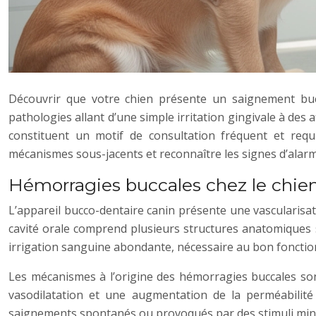
Découvrir que votre chien présente un saignement bucca
pathologies allant d’une simple irritation gingivale à des
constituent un motif de consultation fréquent et requ
mécanismes sous-jacents et reconnaître les signes d’alar
Hémorragies buccales chez le chie
L’appareil bucco-dentaire canin présente une vascularisati
cavité orale comprend plusieurs structures anatomiques su
irrigation sanguine abondante, nécessaire au bon foncti
Les mécanismes à l’origine des hémorragies buccales sont
vasodilatation et une augmentation de la perméabilité c
saignements spontanés ou provoqués par des stimuli mini