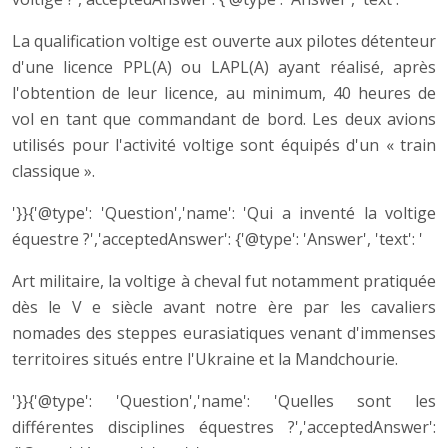
La qualification voltige est ouverte aux pilotes détenteur
d'une licence PPL(A) ou LAPL(A) ayant réalisé, après
l'obtention de leur licence, au minimum, 40 heures de
vol en tant que commandant de bord. Les deux avions
utilisés pour l'activité voltige sont équipés d'un « train
classique ».
'}}{'@type': 'Question','name': 'Qui a inventé la voltige
équestre ?','acceptedAnswer': {'@type': 'Answer', 'text': '
Art militaire, la voltige à cheval fut notamment pratiquée
dès le V e siècle avant notre ère par les cavaliers
nomades des steppes eurasiatiques venant d'immenses
territoires situés entre l'Ukraine et la Mandchourie.
'}}{'@type': 'Question','name': 'Quelles sont les
différentes disciplines équestres ?','acceptedAnswer':