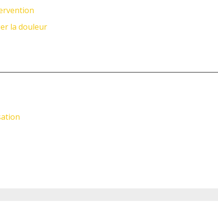
tervention
er la douleur
sation
Les amateurs de chevaux sont souvent aussi des amateurs de chiens