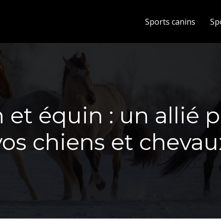
Sports canins
Sp
et équin : un allié 
vos chiens et chevau