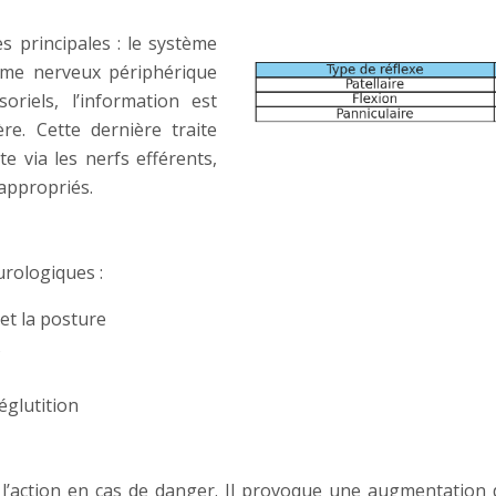
 principales : le système
tème nerveux périphérique
oriels, l’information est
re. Cette dernière traite
e via les nerfs efférents,
appropriés.
urologiques :
et la posture
s
déglutition
’action en cas de danger. Il provoque une augmentation 