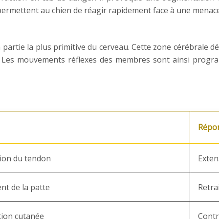
 permettent au chien de réagir rapidement face à une menace
la partie la plus primitive du cerveau. Cette zone cérébral
e. Les mouvements réflexes des membres sont ainsi progr
Répo
ion du tendon
Exte
nt de la patte
Retra
tion cutanée
Contr